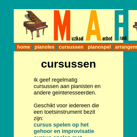
home
pianoles
cursussen
pianospel
arrangem
cursussen
Ik geef regelmatig
cursussen aan pianisten en
andere geinteresseerden.
Geschikt voor iedereen die
een toetsinstrument bezit
zijn:
cursus spelen op het
gehoor en improvisatie