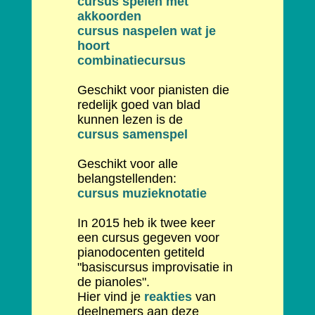
cursus spelen met
akkoorden
cursus naspelen wat je
hoort
combinatiecursus
Geschikt voor pianisten die
redelijk goed van blad
kunnen lezen is de
cursus samenspel
Geschikt voor alle
belangstellenden:
cursus muzieknotatie
In 2015 heb ik twee keer
een cursus gegeven voor
pianodocenten getiteld
"basiscursus improvisatie in
de pianoles".
Hier vind je
reakties
van
deelnemers aan deze