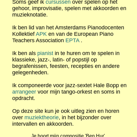
Soms geef ik
cursussen
over spelen op het
gehoor, improvisatie, spelen met akkoorden en
muzieknotatie.
Ik ben lid van het Amsterdams Pianodocenten
Kollektief
APK
en van de European Piano
Teachers Association
EPTA
.
Ik ben als
pianist
in te huren om te spelen in
klassieke, jazz-, latin- of popstijl op
begrafenissen, feesten, recepties en andere
gelegenheden.
Ik componeerde voor jazz-sextet Hale Bopp en
arrangeer
voor mijn tango-orkest en soms in
opdracht.
Op deze site kun je ook uitleg zien en horen
over
muziektheorie
, in het bijzonder over
intervallen en akkoorden.
Je hoort mijn compositie 'Ben Hur'.