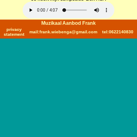
Muzikaal Aanbod Frank
privacy
mail:frank.wiebenga@gmail.com
tel:0622140830
statement